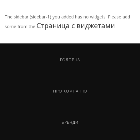
The sidebar (sidebar-1) you added has no widgets. Please add
Страница с виджетами
some from the
ГОЛОВНА
ПРО КОМПАНІЮ
БРЕНДИ